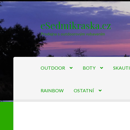
eSedmikraska.cz
Přeskočit
Přejít
na
k
Prodejna s outdoorovým vybavením
navigaci
obsahu
webu
OUTDOOR
BOTY
SKAUT
RAINBOW
OSTATNÍ
Úvodní stránka
Kontakty
Košík
Můj účet
Obc