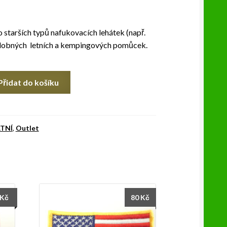
o starších typů nafukovacích lehátek (např.
obných letních a kempingových pomůcek.
Přidat do košíku
TNÍ
,
Outlet
Kč
80
Kč