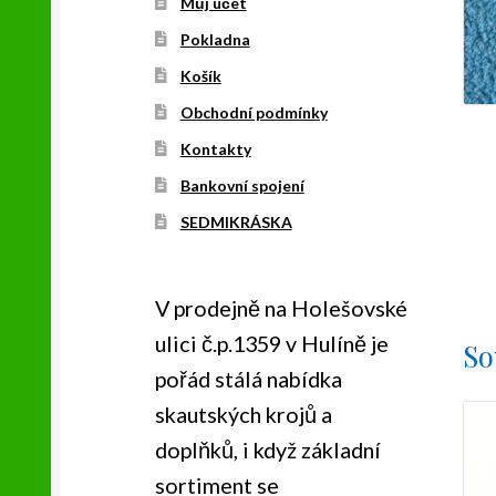
Můj účet
Pokladna
Košík
Obchodní podmínky
Kontakty
Bankovní spojení
SEDMIKRÁSKA
V prodejně na Holešovské
ulici č.p.1359 v Hulíně je
So
pořád stálá nabídka
skautských krojů a
doplňků, i když základní
sortiment se