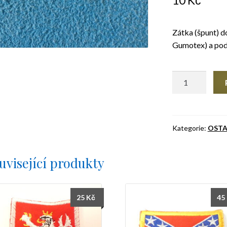
10
Kč
Zátka (špunt) d
Gumotex) a pod
Zátka
pro
nafukovačky
množství
Kategorie:
OSTA
uvisející produkty
25
Kč
45