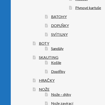
Plynové kartuše
BATOHY
DOPLŇKY
SVÍTILNY
BOTY
Sandály
SKAUTING
Košile
Doplňky
HRAČKY
NOŽE
Nože – dýky
Nože zavírací