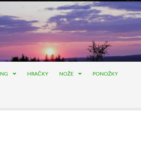
ING
HRAČKY
NOŽE
PONOŽKY
hodní podmínky
Pokladna
Skaut