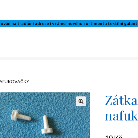
ván na tradiční adrese i v rámci nového sortimentu textilní galant
NAFUKOVAČKY
Zátka
nafuk