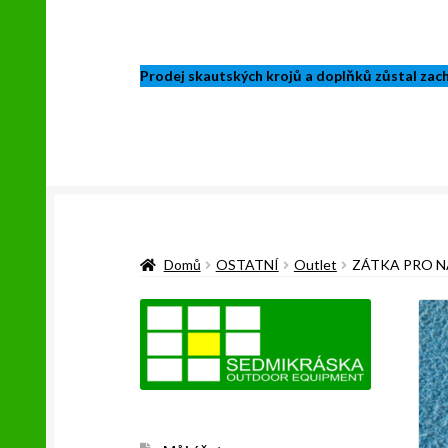
Prodej skautských krojů a doplňků zůstal zacho
Domů
OSTATNÍ
Outlet
ZÁTKA PRO 