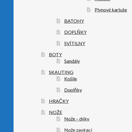
Plynové kartuše
BATOHY
DOPLŇKY
SVÍTILNY
BOTY
Sandály
SKAUTING
Košile
Doplňky
HRAČKY
NOŽE
Nože – dýky
Nože zavírací