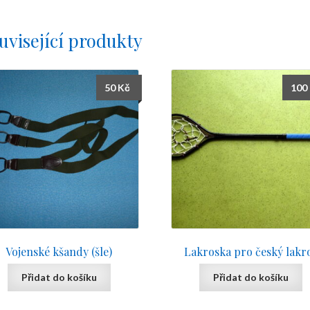
uvisející produkty
50
Kč
100
Vojenské kšandy (šle)
Lakroska pro český lakr
Přidat do košíku
Přidat do košíku