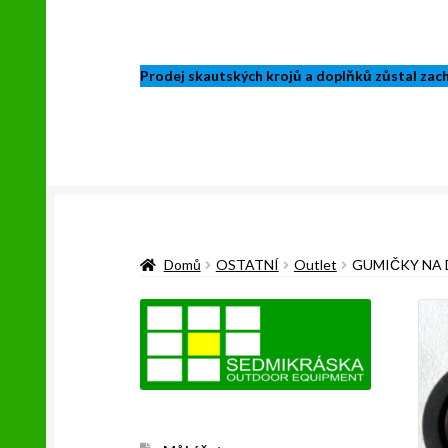
Prodej skautských krojů a doplňků zůstal zacho
Domů
OSTATNÍ
Outlet
GUMIČKY NA 