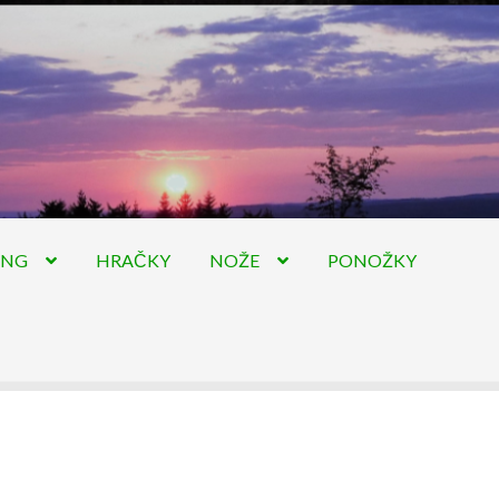
ING
HRAČKY
NOŽE
PONOŽKY
hodní podmínky
Pokladna
Skaut