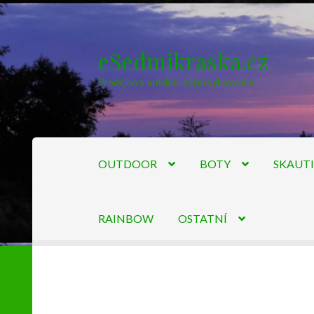
eSedmikraska.cz
Přeskočit
Přejít
na
k
Prodejna s outdoorovým vybavením
navigaci
obsahu
webu
OUTDOOR
BOTY
SKAUT
RAINBOW
OSTATNÍ
Úvodní stránka
Kontakty
Košík
Můj účet
Obc