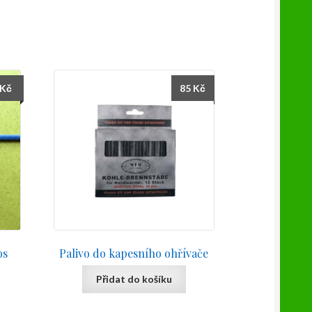
Kč
85
Kč
os
Palivo do kapesního ohřívače
Přidat do košíku