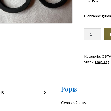
15
Kč
Ochranné gumič
Gumičky
na
Dog-
Tag
(psí
Kategorie:
OSTA
Štítek:
Dog-Tag
známky)
množství
Popis
IS
Cena za 2 kusy