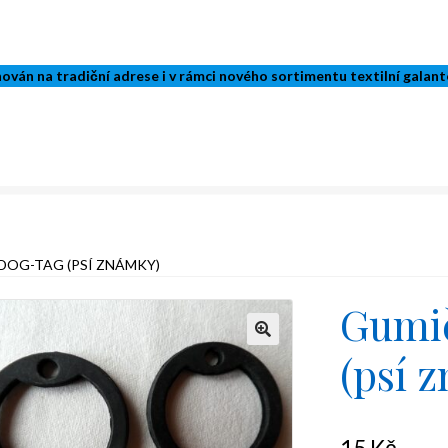
ván na tradiční adrese i v rámci nového sortimentu textilní galant
DOG-TAG (PSÍ ZNÁMKY)
Gumi
(psí 