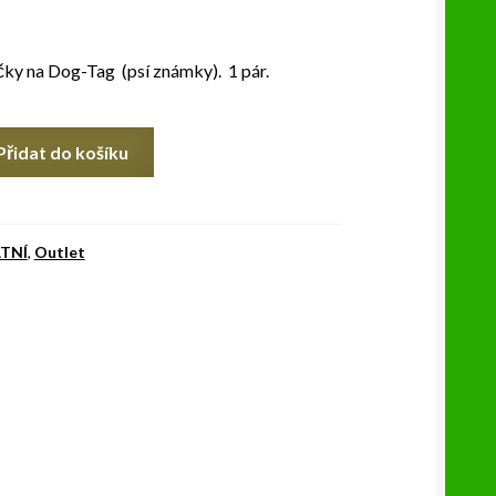
ky na Dog-Tag (psí známky). 1 pár.
Přidat do košíku
TNÍ
,
Outlet