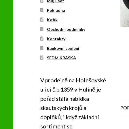
Můj účet
Pokladna
Košík
Obchodní podmínky
Kontakty
Bankovní spojení
SEDMIKRÁSKA
V prodejně na Holešovské
ulici č.p.1359 v Hulíně je
pořád stálá nabídka
skautských krojů a
POP
doplňků, i když základní
sortiment se