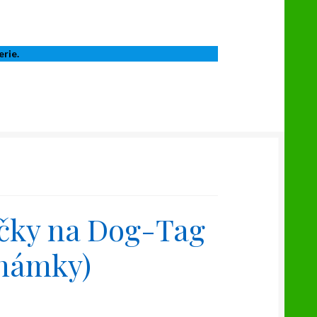
erie.
čky na Dog-Tag
známky)