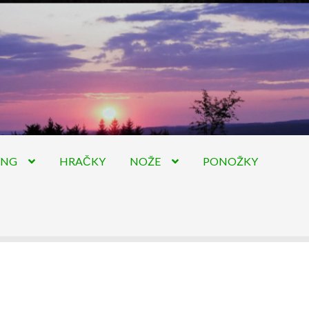
ING
HRAČKY
NOŽE
PONOŽKY
hodní podmínky
Pokladna
Skaut