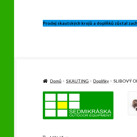
Prodej skautských krojů a doplňků zůstal zacho
Domů
SKAUTING
Doplňky
SLIBOVÝ O