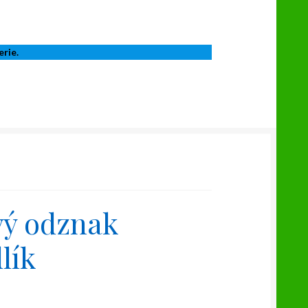
erie.
vý odznak
lík