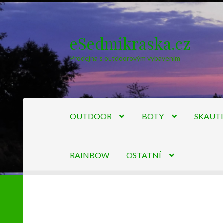
eSedmikraska.cz
Přeskočit
Přejít
na
k
Prodejna s outdoorovým vybavením
navigaci
obsahu
webu
OUTDOOR
BOTY
SKAUT
RAINBOW
OSTATNÍ
Úvodní stránka
Kontakty
Košík
Můj účet
Obc