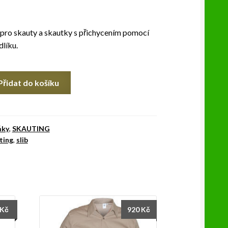
pro skauty a skautky s přichycením pomocí
dlíku.
Přidat do košíku
ňky
,
SKAUTING
ting
,
slib
Kč
920
Kč