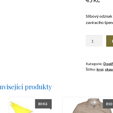
45
Kč
Slibový odznak 
zavíracího špen
Slibový
odznak
špendlík
množství
Kategorie:
Dopl
Štítky:
kroj
,
skau
uvisející produkty
80
Kč
810