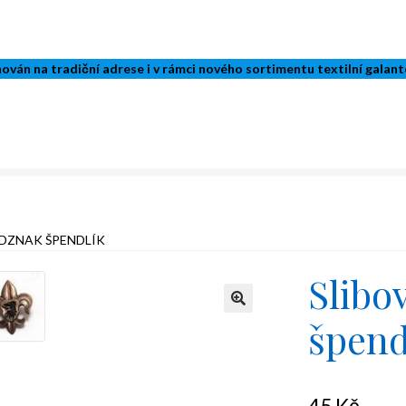
ván na tradiční adrese i v rámci nového sortimentu textilní galant
DZNAK ŠPENDLÍK
Slibo
špend