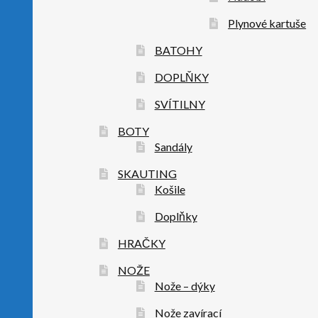
Plynové kartuše
BATOHY
DOPLŇKY
SVÍTILNY
BOTY
Sandály
SKAUTING
Košile
Doplňky
HRAČKY
NOŽE
Nože – dýky
Nože zavírací