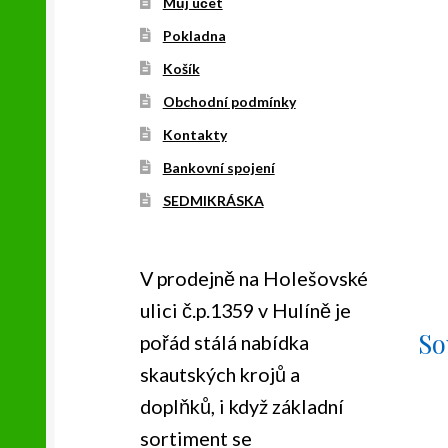
Můj účet
Pokladna
Košík
Obchodní podmínky
Kontakty
Bankovní spojení
SEDMIKRÁSKA
V prodejně na Holešovské
ulici č.p.1359 v Hulíně je
So
pořád stálá nabídka
skautských krojů a
doplňků, i když základní
sortiment se