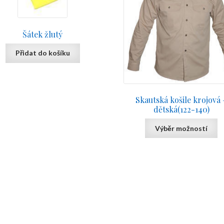
Šátek žlutý
Přidat do košíku
Skautská košile krojová 
dětská(122-140)
T
Výběr možností
p
h
mu
va
T
op
m
b
c